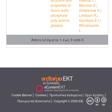
structure and
Palenta T.
;
properties of
Benzine O.
;
fluoro-sulfo-
Griebenow K.
;
phosphate
Limbach R.
;
poly-anionic
Kamitsos E.I.
;
glasses
Wondraczek
L.
Αποτελέσματα 1 έως 3 από 3
|
|
|
|
Cookie Banner
Cookies
Προσωπικά δεδομένα
Όροι Χρήσης
|
Πνευματική Ιδιοκτησία
Copyright © 2026 ΕΙΕ