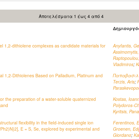
Αποτελέσματα 1 έως 4 από 4
Δημιουργό
l 1,2-dithiolene complexes as candidate materials for
Anyfantis, G
Assimomytis,
Raptopoulou,
Vladimiros
;
K
 1,2-Dithiolenes Based on Palladium, Platinum and
Παπαβασιλ
Terzis, Aris
;
Paraskevopou
or the preparation of a water-soluble quaternized
Kostas, Ioann
gand
Polydoros-Ch
Kyritsis, Pana
uctural flexibility in the field-induced single ion
Ferentinos, E
h2)N}2], E = S, Se, explored by experimental and
Groenen, Edg
Giordano
;
Ka