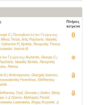
ς
Πλήρες
κείμενο
eorge C.
;
Παπαβασιλείου Γεώργιος
;
 Nikos
;
Terzis, Aris
;
Psycharis, Vassilis
;
 Catherine P.
;
Kyritsis, Panayotis
;
Thoma,
outselas, Ioannis B.
είου Γεώργιος
;
Anyfantis, George C.
;
Psycharis, Vassilis
;
Kyritsis, Panayotis
;
lou, Patrina
is D.
;
Antonopoulou, Georgia
;
Ioannou,
rysovalantis
;
Ferentinos, Eleftherios
;
yotis
leftherios
;
Tzeli, Demeter
;
Sottini, Silvia
;
ar J J
;
Ozerov, Mykhaylo
;
Poneti,
niewska-Laskowska, Kinga
;
Krzystek, J
;