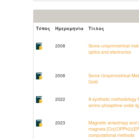
Τύπος
Ημερομηνία
Τίτλος
2008
Some unsymmetrical nicke
optics and electronics
2008
Some Unsymmetrical Metal
Gold
2022
A synthetic methodology f
amino phosphine oxide li
2023
Magnetic anisotropy and str
magnets [Co{(OPPh2)(EPP
computational methods