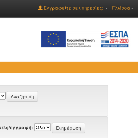
Εγγραφείτε σε υπηρεσίες:
Γλώσσα
είς/εγγραφή: