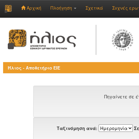
Αρχική
Πλοήγηση
Σχετικά
Συχνές ερω
Skip
navigation
Ήλιος - Αποθετήριο ΕΙΕ
Πηγαίνετε σε έ
Ταξινόμηση ανά:
Σε