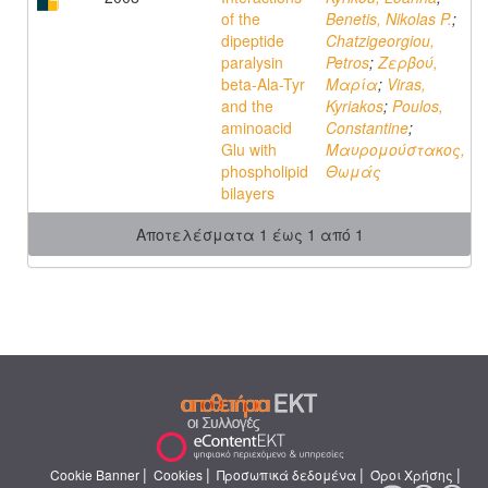
of the
Benetis, Nikolas P.
;
dipeptide
Chatzigeorgiou,
paralysin
Petros
;
Ζερβού,
beta-Ala-Tyr
Μαρία
;
Viras,
and the
Kyriakos
;
Poulos,
aminoacid
Constantine
;
Glu with
Μαυρομούστακος,
phospholipid
Θωμάς
bilayers
Αποτελέσματα 1 έως 1 από 1
|
|
|
|
Cookie Banner
Cookies
Προσωπικά δεδομένα
Όροι Χρήσης