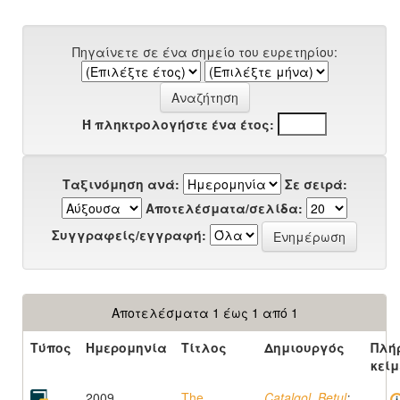
Πηγαίνετε σε ένα σημείο του ευρετηρίου:
Ή πληκτρολογήστε ένα έτος:
Ταξινόμηση ανά:
Σε σειρά:
Αποτελέσματα/σελίδα:
Συγγραφείς/εγγραφή:
Αποτελέσματα 1 έως 1 από 1
Τύπος
Ημερομηνία
Τίτλος
Δημιουργός
Πλή
κεί
2009
The
Catalgol, Betul
;