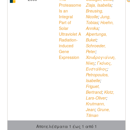
Proteasome
Ziaja, Isabella
;
Is an
Breusing,
Integral
Nicolle
;
Jung,
Part of
Tobias
;
Hoehn,
Solar
Annika
;
Ultraviolet A
Alpertunga,
Radiation-
Buket
;
induced
Schroeder,
Gene
Peter
;
Expression
Χονδρογιάννη,
Νίκη
;
Γκόνος,
Ευστάθιος
;
Petropoulos,
Isabelle
;
Friguet,
Bertrand
;
Klotz,
Lars-Oliver
;
Krutmann,
Jean
;
Grune,
Tilman
Αποτελέσματα 1 έως 1 από 1