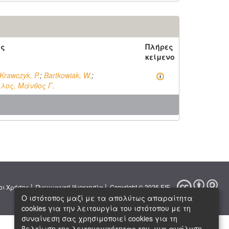
ός
Πλήρες
κείμενο
Krawczyk, P.
;
Bartkowiak, W.
;
λος, Μάνθος Γ.
|
|
οι Χρήσης
Πνευματική Ιδιοκτησία
Copyright © 2026 ΕΙΕ
Ο ιστότοπος μαζί με τα απολύτως απαραίτητα
cookies για την λειτουργία του ιστότοπου με τη
συναίνεση σας χρησιμοποιεί cookies για τη
βελτίωση της λειτουργικότητας του, για ανάλυση,