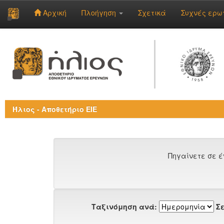
Αρχική
Πλοήγηση
Σχετικά
Συχνές ερω
Skip
navigation
Ήλιος - Αποθετήριο ΕΙΕ
Πηγαίνετε σε έ
Ταξινόμηση ανά:
Σε