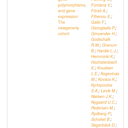
polymorphisms,
Fontana V.
;
and gene
Försti A.
;
expression:
Fthenou E.
;
The
Gallo F.
;
newgeneris
Georgiadis P.
;
cohort
Gmuender H.
;
Godschalk
R.W.
;
Granum
B.
;
Hardie L.J.
;
Hemminki K.
;
Hochstenbach
K.
;
Knudsen
L.E.
;
Kogevinas
M.
;
Kovács K.
;
Kyrtopoulos
S.A.
;
Løvik M.
;
Nielsen J.K.
;
Nygaard U.C.
;
Pedersen M.
;
Rydberg P.
;
Schoket B.
;
Segerbäck D.
;