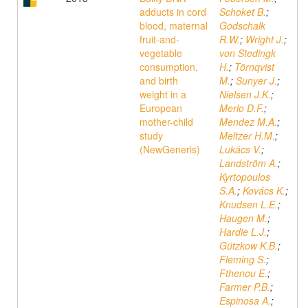
adducts in cord
Schoket B.
;
blood, maternal
Godschalk
fruit-and-
R.W.
;
Wright J.
;
vegetable
von Stedingk
consumption,
H.
;
Törnqvist
and birth
M.
;
Sunyer J.
;
weight in a
Nielsen J.K.
;
European
Merlo D.F.
;
mother-child
Mendez M.A.
;
study
Meltzer H.M.
;
(NewGeneris)
Lukács V.
;
Landström A.
;
Kyrtopoulos
S.A.
;
Kovács K.
;
Knudsen L.E.
;
Haugen M.
;
Hardie L.J.
;
Gützkow K.B.
;
Fleming S.
;
Fthenou E.
;
Farmer P.B.
;
Espinosa A.
;