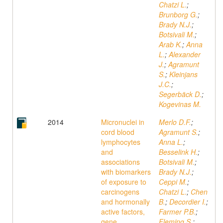
Chatzi L.
;
Brunborg G.
;
Brady N.J.
;
Botsivali M.
;
Arab K.
;
Anna
L.
;
Alexander
J.
;
Agramunt
S.
;
Kleinjans
J.C.
;
Segerbäck D.
;
Kogevinas M.
2014
Micronuclei in
Merlo D.F.
;
cord blood
Agramunt S.
;
lymphocytes
Anna L.
;
and
Besselink H.
;
associations
Botsivali M.
;
with biomarkers
Brady N.J.
;
of exposure to
Ceppi M.
;
carcinogens
Chatzi L.
;
Chen
and hormonally
B.
;
Decordier I.
;
active factors,
Farmer P.B.
;
gene
Fleming S.
;