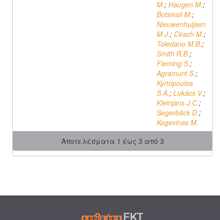
M.
;
Haugen M.
;
Botsivali M.
;
Nieuwenhuijsen
M.J.
;
Cirach M.
;
Toledano M.B.
;
Smith R.B.
;
Fleming S.
;
Agramunt S.
;
Kyrtopoulos
S.A.
;
Lukács V.
;
Kleinjans J.C.
;
Segerbäck D.
;
Kogevinas M.
Αποτελέσματα 1 έως 3 από 3