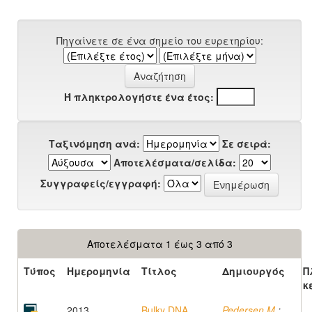
Πηγαίνετε σε ένα σημείο του ευρετηρίου:
Ή πληκτρολογήστε ένα έτος:
Ταξινόμηση ανά:
Σε σειρά:
Αποτελέσματα/σελίδα:
Συγγραφείς/εγγραφή:
Αποτελέσματα 1 έως 3 από 3
Τύπος
Ημερομηνία
Τίτλος
Δημιουργός
Π
κ
2013
Bulky DNA
Pedersen M.
;