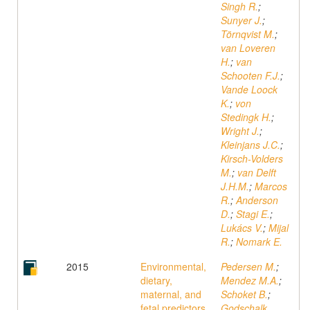
Singh R.
;
Sunyer J.
;
Törnqvist M.
;
van Loveren
H.
;
van
Schooten F.J.
;
Vande Loock
K.
;
von
Stedingk H.
;
Wright J.
;
Kleinjans J.C.
;
Kirsch-Volders
M.
;
van Delft
J.H.M.
;
Marcos
R.
;
Anderson
D.
;
Stagi E.
;
Lukács V.
;
Mijal
R.
;
Nomark E.
2015
Environmental,
Pedersen M.
;
dietary,
Mendez M.A.
;
maternal, and
Schoket B.
;
fetal predictors
Godschalk