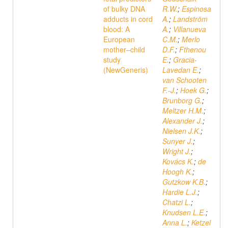
of bulky DNA
R.W.
;
Espinosa
adducts in cord
A.
;
Landström
blood: A
A.
;
Villanueva
European
C.M.
;
Merlo
mother–child
D.F.
;
Fthenou
study
E.
;
Gracia-
(NewGeneris)
Lavedan E.
;
van Schooten
F.-J.
;
Hoek G.
;
Brunborg G.
;
Meltzer H.M.
;
Alexander J.
;
Nielsen J.K.
;
Sunyer J.
;
Wright J.
;
Kovács K.
;
de
Hoogh K.
;
Gutzkow K.B.
;
Hardie L.J.
;
Chatzi L.
;
Knudsen L.E.
;
Anna L.
;
Ketzel