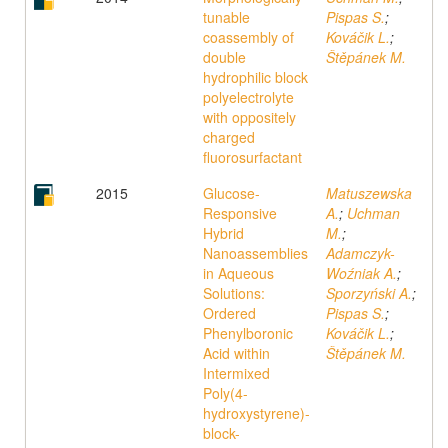
tunable
Pispas S.
;
coassembly of
Kováčik L.
;
double
Štěpánek M.
hydrophilic block
polyelectrolyte
with oppositely
charged
fluorosurfactant
2015
Glucose-
Matuszewska
Responsive
A.
;
Uchman
Hybrid
M.
;
Nanoassemblies
Adamczyk-
in Aqueous
Woźniak A.
;
Solutions:
Sporzyński A.
;
Ordered
Pispas S.
;
Phenylboronic
Kováčik L.
;
Acid within
Štěpánek M.
Intermixed
Poly(4-
hydroxystyrene)-
block-