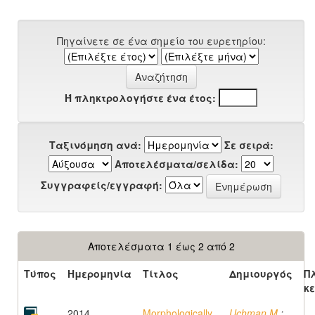
Πηγαίνετε σε ένα σημείο του ευρετηρίου:
Ή πληκτρολογήστε ένα έτος:
Ταξινόμηση ανά:
Σε σειρά:
Αποτελέσματα/σελίδα:
Συγγραφείς/εγγραφή:
Αποτελέσματα 1 έως 2 από 2
Τύπος
Ημερομηνία
Τίτλος
Δημιουργός
Π
κ
2014
Morphologically
Uchman M.
;