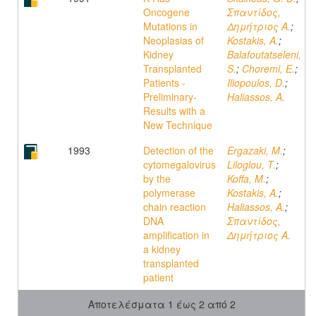
Oncogene
Σπαντίδος,
Mutations in
Δημήτριος Α.
;
Neoplasias of
Kostakis, A.
;
Kidney
Balafoutatseleni,
Transplanted
S.
;
Choremi, E.
;
Patients -
Iliopoulos, D.
;
Preliminary-
Haliassos, A.
Results with a
New Technique
1993
Detection of the
Ergazaki, M.
;
cytomegalovirus
Liloglou, T.
;
by the
Koffa, M.
;
polymerase
Kostakis, A.
;
chain reaction
Haliassos, A.
;
DNA
Σπαντίδος,
amplification in
Δημήτριος Α.
a kidney
transplanted
patient
Αποτελέσματα 1 έως 2 από 2