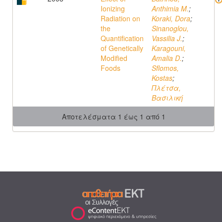
Ionizing
Anthimia M.
;
Radiation on
Koraki, Dora
;
the
Sinanoglou,
Quantification
Vassilia J.
;
of Genetically
Karagouni,
Modified
Amalia D.
;
Foods
Sflomos,
Kostas
;
Πλέτσα,
Βασιλική
Αποτελέσματα 1 έως 1 από 1