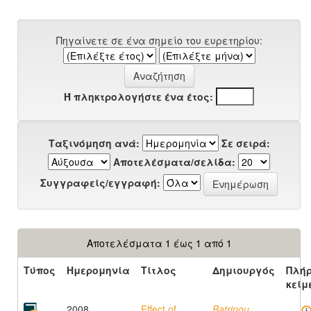
Πηγαίνετε σε ένα σημείο του ευρετηρίου:
Ή πληκτρολογήστε ένα έτος:
Ταξινόμηση ανά:
Σε σειρά:
Αποτελέσματα/σελίδα:
Συγγραφείς/εγγραφή:
Αποτελέσματα 1 έως 1 από 1
Τύπος
Ημερομηνία
Τίτλος
Δημιουργός
Πλή
κείμ
2008
Effect of
Batrinou,