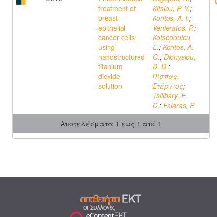
treatment of
Kitsiou, P. V.
;
breast
Kontos, A. I.
;
epithelial
Venieratos, P.
;
cancer cells
Kotsopoulou,
using
E.
;
Kontos, A.
nanostructured
G.
;
Dionysiou,
titanium
D. D.
;
dioxide
Πίσπας,
solution
Στέργιος
;
Tsilibary, E.
C.
;
Falaras, P.
Αποτελέσματα 1 έως 1 από 1