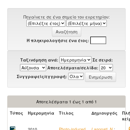
Πηγαίνετε σε ένα σημείο του ευρετηρίου:
Ή πληκτρολογήστε ένα έτος:
Ταξινόμηση ανά:
Σε σειρά:
Αποτελέσματα/σελίδα:
Συγγραφείς/εγγραφή:
Αποτελέσματα 1 έως 1 από 1
Τύπος
Ημερομηνία
Τίτλος
Δημιουργός
Πλ
κεί
2010
Photo-induced
Lagopati, N.
;