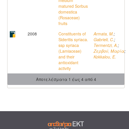
medium
matured Sorbus
domestica
(Rosaceae)
fruits
2008
Constituents of
Armata, M.
;
Sideritis syriaca.
Gabrieli, C.
;
ssp syriaca
Termentzi, A.
;
(Lamiaceae)
Ζερβού, Μαρία
;
and their
Kokkalou, E.
antioxidant
activity
Αποτελέσματα 1 έως 4 από 4