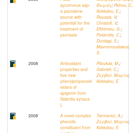
sycomorus sap:
Θωμάς
;
Petrou, C.
a psoralene
Kokkalou, E.
;
source with
Roussis, V
;
potential for the
Christofi, V
;
treatment of
Efthimiou, G.
;
psoriasis
Potamitis, C.
;
Durdagi, S.
;
Mavromoustakos,
S.
2008
Antioxidant
Plioukas, M.
;
properties and
Gabrieli, C.
;
five new
Ζερβού, Μαρία
;
phenylpropanoid
Kokkalou, E.
esters of
apigenin from
Sideritis syriaca
L
2008
A novel complex
Termentzi, A.
;
phenolic
Ζερβού, Μαρία
;
constituent from
Kokkalou, E.