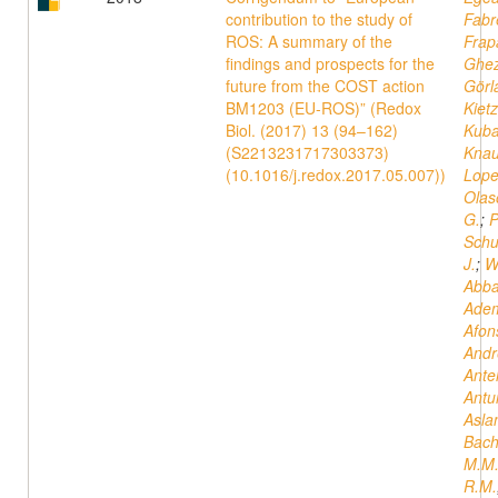
contribution to the study of
Fabr
ROS: A summary of the
Frap
findings and prospects for the
Ghez
future from the COST action
Görl
BM1203 (EU-ROS)” (Redox
Kiet
Biol. (2017) 13 (94–162)
Kuba
(S2213231717303373)
Knau
(10.1016/j.redox.2017.05.007))
Lope
Olas
G.
;
P
Schu
J.
;
W
Abba
Ade
Afon
Andr
Ante
Antu
Asla
Bach
M.M
R.M.