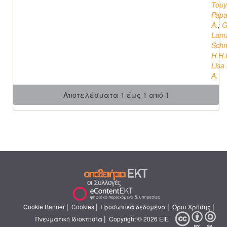
Touy
Papa
A.
;
G
Lama
Schm
H.H.
Lisa 
A.
Αποτελέσματα 1 έως 1 από 1
|
|
|
|
Cookie Banner
Cookies
Προσωπικά δεδομένα
Όροι Χρήσης
|
Πνευματική Ιδιοκτησία
Copyright © 2026 ΕΙΕ