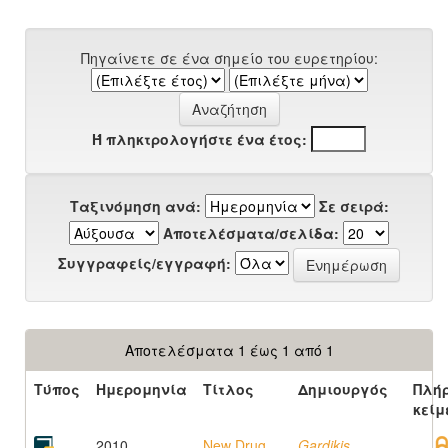
Πηγαίνετε σε ένα σημείο του ευρετηρίου:
Ή πληκτρολογήστε ένα έτος:
Ταξινόμηση ανά:
Σε σειρά:
Αποτελέσματα/σελίδα:
Συγγραφείς/εγγραφή:
Αποτελέσματα 1 έως 1 από 1
Τύπος
Ημερομηνία
Τίτλος
Δημιουργός
Πλή
κείμ
2010
New Drug
Gardikis,