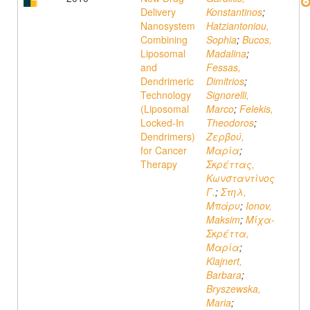
Delivery
Konstantinos
;
Nanosystem
Hatziantoniou,
Combining
Sophia
;
Bucos,
Liposomal
Madalina
;
and
Fessas,
Dendrimeric
Dimitrios
;
Technology
Signorelli,
(Liposomal
Marco
;
Felekis,
Locked-In
Theodoros
;
Dendrimers)
Ζερβού,
for Cancer
Μαρία
;
Therapy
Σκρέττας,
Κωνσταντίνος
Γ.
;
Στηλ,
Μπάρυ
;
Ionov,
Maksim
;
Μίχα-
Σκρέττα,
Μαρία
;
Klajnert,
Barbara
;
Bryszewska,
Maria
;