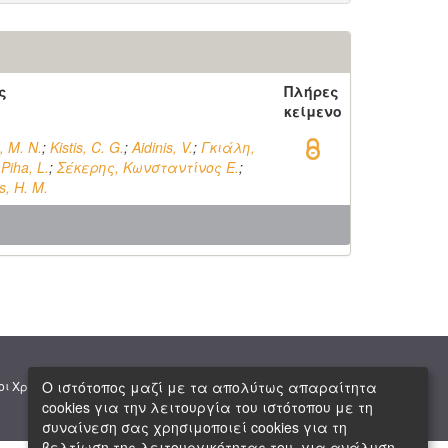
ς
Πλήρες
κείμενο
, M. N.
;
Kistis, C. G.
;
Aidinis, V.
;
Γκιάλη,
;
Piha, L.
;
Σέκερης, Κωνσταντίνος Ε.
;
, H. M.
|
|
Ο ιστότοπος μαζί με τα απολύτως απαραίτητα
οι Χρήσης
Πνευματική Ιδιοκτησία
Copyright © 2026 ΕΙΕ
cookies για την λειτουργία του ιστότοπου με τη
συναίνεση σας χρησιμοποιεί cookies για τη
βελτίωση της λειτουργικότητας του, για ανάλυση,