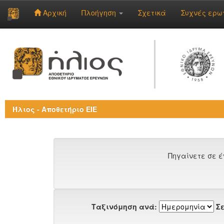
Αρχική
Πλοήγηση
Σχετικά
Συχνές ερω
Skip
navigation
Ήλιος - Αποθετήριο ΕΙΕ
Πηγαίνετε σε έ
Ταξινόμηση ανά:
Σε