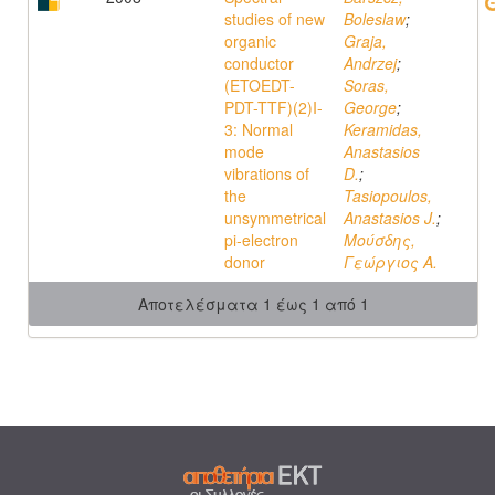
studies of new
Boleslaw
;
organic
Graja,
conductor
Andrzej
;
(ETOEDT-
Soras,
PDT-TTF)(2)I-
George
;
3: Normal
Keramidas,
mode
Anastasios
vibrations of
D.
;
the
Tasiopoulos,
unsymmetrical
Anastasios J.
;
pi-electron
Μούσδης,
donor
Γεώργιος Α.
Αποτελέσματα 1 έως 1 από 1