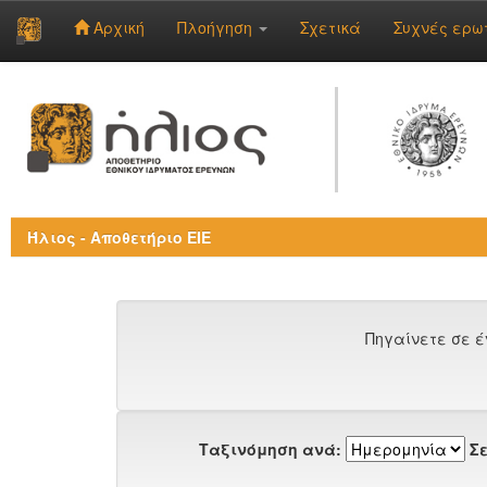
Αρχική
Πλοήγηση
Σχετικά
Συχνές ερω
Skip
navigation
Ήλιος - Αποθετήριο ΕΙΕ
Πηγαίνετε σε έ
Ταξινόμηση ανά:
Σε