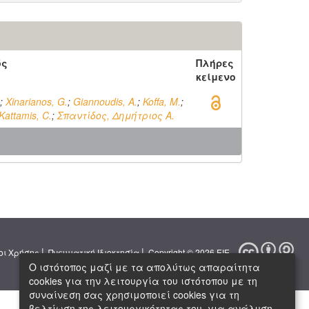
ός
Πλήρες
κείμενο
;
Xinarianos, G.
;
Giannoudis, A.
;
Koffa, M.
;
Kattamis, C.
;
Σπαντίδος, Δημήτριος Α.
|
|
οι Χρήσης
Πνευματική Ιδιοκτησία
Copyright © 2026 ΕΙΕ
Ο ιστότοπος μαζί με τα απολύτως απαραίτητα
cookies για την λειτουργία του ιστότοπου με τη
συναίνεση σας χρησιμοποιεί cookies για τη
βελτίωση της λειτουργικότητας του, για ανάλυση,