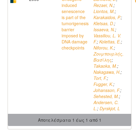
induced
Rezaei, N.
;
senescence
Liontos, M.
;
is part of the
Karakaidos, P.
;
tumorigenesis
Kletsas, D.
;
barrier
Issaeva, N.
;
imposed by
Vassiliou, L. V.
DNA damage
F.
;
Kolettas, E.
;
checkpoints
Niforou, K.
;
Ζουμπουρλής,
Βασίλης
;
Takaoka, M.
;
Nakagawa, H.
;
Tort, F.
;
Fugger, K.
;
Johansson, F.
;
Sehested, M.
;
Andersen, C.
L.
;
Dyrskjot, L
Αποτελέσματα 1 έως 1 από 1