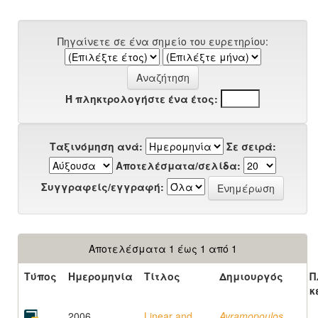
Πηγαίνετε σε ένα σημείο του ευρετηρίου:
Ή πληκτρολογήστε ένα έτος:
Ταξινόμηση ανά:
Σε σειρά:
Αποτελέσματα/σελίδα:
Συγγραφείς/εγγραφή:
Αποτελέσματα 1 έως 1 από 1
Τύπος
Ημερομηνία
Τίτλος
Δημιουργός
Π
κ
2006
Linear and
Avramopoulos,