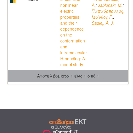
nonlinear
A.
;
Jablonski, M.
;
electric
Παπαδόπουλος,
properties
Μάνθος Γ.
;
and their
Sadlej, A. J.
dependence
on the
conformation
and
intramolecular
H-bonding: A
model study
Αποτελέσματα 1 έως 1 από 1