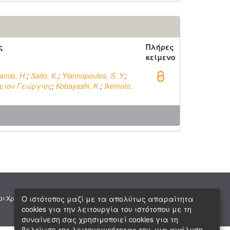
ς
Πλήρες
κείμενο
amio, H.
;
Saito, K.
;
Yiannopoulos, S. Y.
;
είου Γεώργιος
;
Kobayashi, K.
;
Ikemoto,
|
|
Ο ιστότοπος μαζί με τα απολύτως απαραίτητα
οι Χρήσης
Πνευματική Ιδιοκτησία
Copyright © 2026 ΕΙΕ
cookies για την λειτουργία του ιστότοπου με τη
συναίνεση σας χρησιμοποιεί cookies για τη
βελτίωση της λειτουργικότητας του, για ανάλυση,