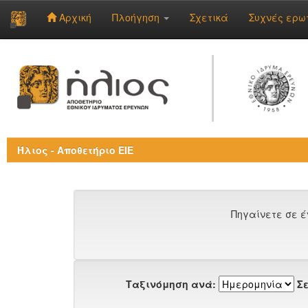
Αρχική
Πλοήγηση
Σχετικά
Συχνές ερω
Skip
navigation
Ήλιος - Αποθετήριο ΕΙΕ
Πηγαίνετε σε έ
Ταξινόμηση ανά:
Σε