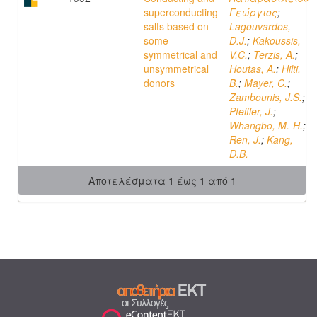
superconducting
Γεώργιος
;
salts based on
Lagouvardos,
some
D.J.
;
Kakoussis,
symmetrical and
V.C.
;
Terzis, A.
;
unsymmetrical
Houtas, A.
;
Hilti,
donors
B.
;
Mayer, C.
;
Zambounis, J.S.
;
Pfeiffer, J.
;
Whangbo, M.-H.
;
Ren, J.
;
Kang,
D.B.
Αποτελέσματα 1 έως 1 από 1