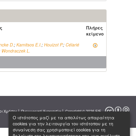
ς
Πλήρες
κείμενο
ncke D.
;
Kamitsos E.I.
;
Houizot P.
;
Célarié
;
Wondraczek L.
|
|
οι Χρήσης
Πνευματική Ιδιοκτησία
Copyright © 2026 ΕΙΕ
Ο ιστότοπος μαζί με τα απολύτως απαραίτητα
cookies για την λειτουργία του ιστότοπου με τη
συναίνεση σας χρησιμοποιεί cookies για τη
βελτίωση της λειτουργικότητας του, για ανάλυση,