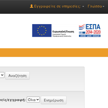
Εγγραφείτε σε υπηρεσίες:
Γλώσσα
είς/εγγραφή: