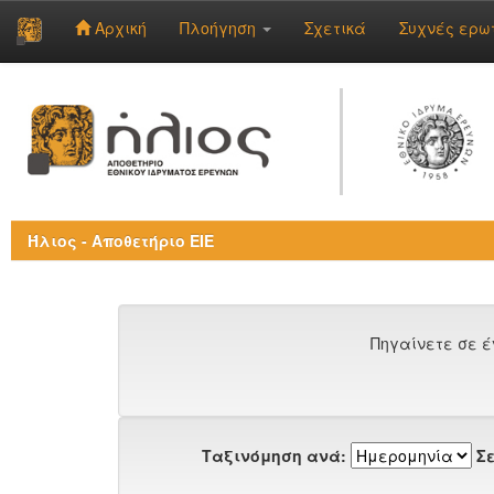
Αρχική
Πλοήγηση
Σχετικά
Συχνές ερω
Skip
navigation
Ήλιος - Αποθετήριο ΕΙΕ
Πηγαίνετε σε έ
Ταξινόμηση ανά:
Σε