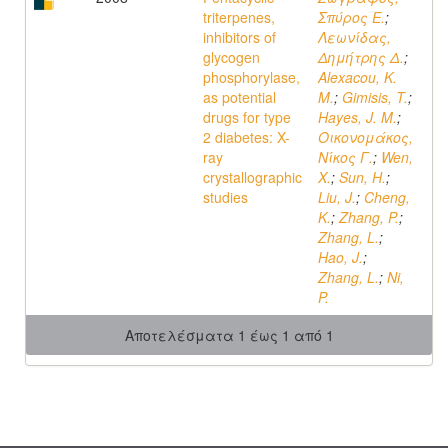
triterpenes,
Σπύρος Ε.
;
inhibitors of
Λεωνίδας,
glycogen
Δημήτρης Δ.
;
phosphorylase,
Alexacou, K.
as potential
M.
;
Gimisis, T.
;
drugs for type
Hayes, J. M.
;
2 diabetes: X-
Οικονομάκος,
ray
Νίκος Γ.
;
Wen,
crystallographic
X.
;
Sun, H.
;
studies
Liu, J.
;
Cheng,
K.
;
Zhang, P.
;
Zhang, L.
;
Hao, J.
;
Zhang, L.
;
Ni,
P.
Αποτελέσματα 1 έως 1 από 1