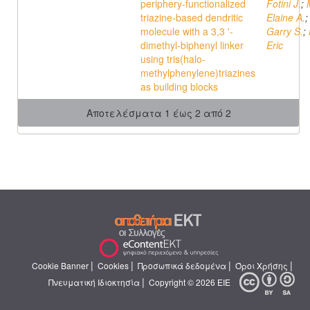
periphery-functionalized
Fotini J.
;
triazine-based dendritic
Elaine A.
molecule with a 3,3 '-
Garry S.
;
dimethyl-biphenyl linker
Eric
using tris(halo-
methylphenylene)triazines
as building blocks
Αποτελέσματα 1 έως 2 από 2
|
|
|
|
Cookie Banner
Cookies
Προσωπικά δεδομένα
Όροι Χρήσης
|
Πνευματική Ιδιοκτησία
Copyright © 2026 ΕΙΕ