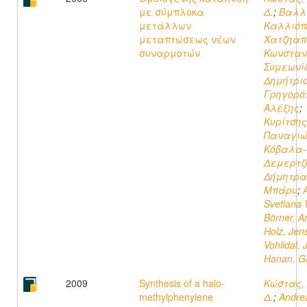
με σύμπλοκα
Δ.
;
Βαλλ
μετάλλων
Καλλιόπ
μεταπτώσεως νέων
Χατζηαπ
συναρμοτών
Kωνσταν
Συμεωνί
Δημήτρι
Γρηγορό
Αλέξης
;
Κυρίτσης
Παναγιώ
Κόβαλα-
Δεμερτζ
Δήμητρα
Μπάρυ
;
Svetlana 
Börner, A
Holz, Jen
Vohlidal, J
Hanan, Ga
2009
Synthesis of a halo-
Κώστας,
methylphenylene
Δ.
;
Andre