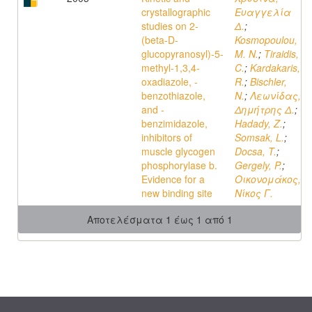
crystallographic
Ευαγγελία
studies on 2-
Δ.
;
(beta-D-
Kosmopoulou,
glucopyranosyl)-5-
M. N.
;
Tiraidis,
methyl-1,3,4-
C.
;
Kardakaris,
oxadiazole, -
R.
;
Bischler,
benzothiazole,
N.
;
Λεωνίδας,
and -
Δημήτρης Δ.
;
benzimidazole,
Hadady, Z.
;
inhibitors of
Somsak, L.
;
muscle glycogen
Docsa, T.
;
phosphorylase b.
Gergely, P.
;
Evidence for a
Οικονομάκος,
new binding site
Νίκος Γ.
Αποτελέσματα 1 έως 1 από 1