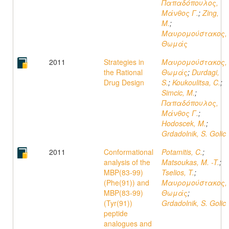
Παπαδόπουλος,
Μάνθος Γ.
;
Zing,
M.
;
Μαυρομούστακος,
Θωμάς
2011
Strategies in
Μαυρομούστακος,
the Rational
Θωμάς
;
Durdagi,
Drug Design
S.
;
Koukoulitsa, C.
;
Simcic, M.
;
Παπαδόπουλος,
Μάνθος Γ.
;
Hodoscek, M.
;
Grdadolnik, S. Golic
2011
Conformational
Potamitis, C.
;
analysis of the
Matsoukas, M. -T.
;
MBP(83-99)
Tselios, T.
;
(Phe(91)) and
Μαυρομούστακος,
MBP(83-99)
Θωμάς
;
(Tyr(91))
Grdadolnik, S. Golic
peptide
analogues and