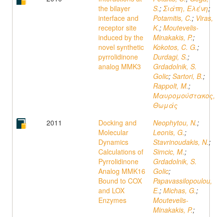
the bilayer
S.
;
Σιάπη, Ελένη
;
interface and
Potamitis, C.
;
Viras,
receptor site
K.
;
Moutevelis-
induced by the
Minakakis, P.
;
novel synthetic
Kokotos, C. G.
;
pyrrolidinone
Durdagi, S.
;
analog MMK3
Grdadolnik, S.
Golic
;
Sartori, B.
;
Rappolt, M.
;
Μαυρομούστακος,
Θωμάς
2011
Docking and
Neophytou, N.
;
Molecular
Leonis, G.
;
Dynamics
Stavrinoudakis, N.
;
Calculations of
Simcic, M.
;
Pyrrolidinone
Grdadolnik, S.
Analog MMK16
Golic
;
Bound to COX
Papavassilopoulou,
and LOX
E.
;
Michas, G.
;
Enzymes
Moutevelis-
Minakakis, P.
;