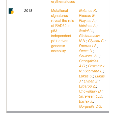
erythematosus
2018
Mutational
Galanos P.
;
signatures
Pappas G.
;
reveal the role
Polyzos A.
;
of RAD52 in
Kotsinas A.
;
p53-
Svolaki I.
;
independent
Giakoumakis
p21-driven
N.N.
;
Glytsou C.
;
genomic
Pateras I.S.
;
instability
Swain U.
;
Souliotis V.L.
;
Georgakilas
A.G.
;
Geacintov
N.
;
Scorrano L.
;
Lukas C.
;
Lukas
J.
;
Livneh Z.
;
Lygerou Z.
;
Chowdhury D.
;
Sørensen C.S.
;
Bartek J.
;
Gorgoulis V.G.