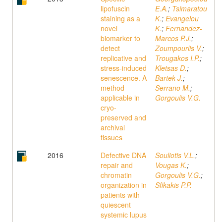
lipofuscin
E.A.
;
Tsimaratou
staining as a
K.
;
Evangelou
novel
K.
;
Fernandez-
biomarker to
Marcos P.J.
;
detect
Zoumpourlis V.
;
replicative and
Trougakos I.P.
;
stress-induced
Kletsas D.
;
senescence. A
Bartek J.
;
method
Serrano M.
;
applicable in
Gorgoulis V.G.
cryo-
preserved and
archival
tissues
2016
Defective DNA
Souliotis V.L.
;
repair and
Vougas K.
;
chromatin
Gorgoulis V.G.
;
organization in
Sfikakis P.P.
patients with
quiescent
systemic lupus