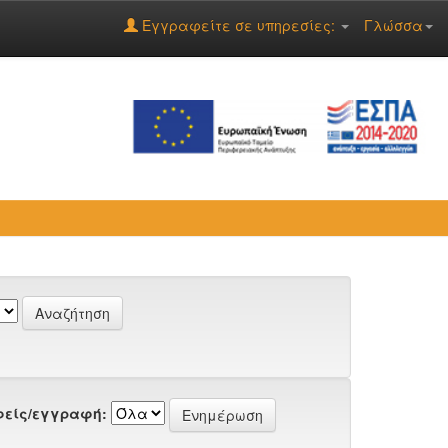
Εγγραφείτε σε υπηρεσίες:
Γλώσσα
είς/εγγραφή: