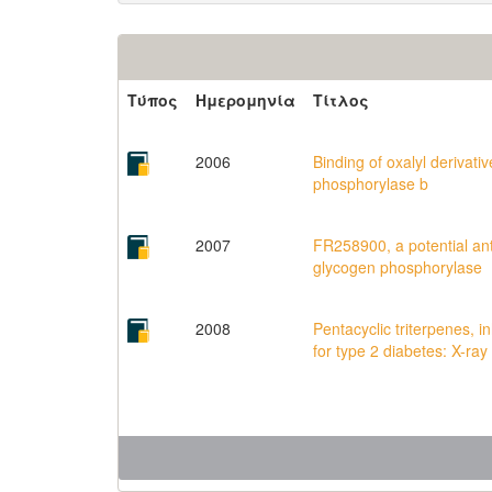
Τύπος
Ημερομηνία
Τίτλος
2006
Binding of oxalyl derivat
phosphorylase b
2007
FR258900, a potential anti
glycogen phosphorylase
2008
Pentacyclic triterpenes, i
for type 2 diabetes: X-ray