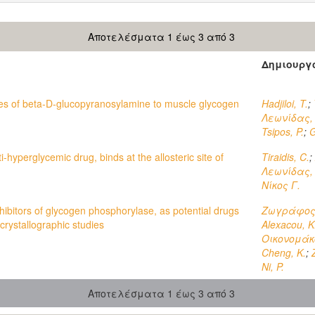
Αποτελέσματα 1 έως 3 από 3
Δημιουργ
ives of beta-D-glucopyranosylamine to muscle glycogen
Hadjiloi, T.
;
Λεωνίδας,
Tsipos, P.
;
G
-hyperglycemic drug, binds at the allosteric site of
Tiraidis, C.
;
Λεωνίδας,
Νίκος Γ.
nhibitors of glycogen phosphorylase, as potential drugs
Ζωγράφος,
 crystallographic studies
Alexacou, K
Οικονομάκο
Cheng, K.
;
Ni, P.
Αποτελέσματα 1 έως 3 από 3