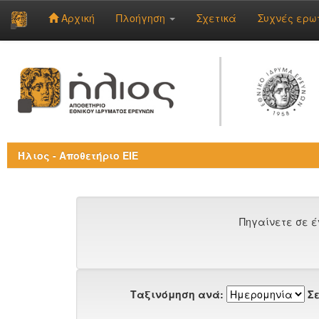
Αρχική
Πλοήγηση
Σχετικά
Συχνές ερω
Skip
navigation
Ήλιος - Αποθετήριο ΕΙΕ
Πηγαίνετε σε έ
Ταξινόμηση ανά:
Σε