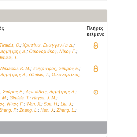
ός
Πλήρες
κείμενο
Tiraidis, C.
;
Χρυσίνα, Ευαγγελία Δ.
;
 Δημήτρης Δ.
;
Οικονομάκος, Νίκος Γ.
;
imisis, T.
Alexacou, K. M.
;
Ζωγράφος, Σπύρος Ε.
;
 Δημήτρης Δ.
;
Gimisis, T.
;
Οικονομάκος,
 Σπύρος Ε.
;
Λεωνίδας, Δημήτρης Δ.
;
. M.
;
Gimisis, T.
;
Hayes, J. M.
;
ς, Νίκος Γ.
;
Wen, X.
;
Sun, H.
;
Liu, J.
;
Zhang, P.
;
Zhang, L.
;
Hao, J.
;
Zhang, L.
;