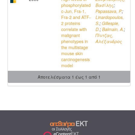
phosphorylated
Βασίλης
;
c-Jun, Fra-1,
Papassava, P.
;
Fra-2 and ATF-
Linardopoulos,
2 proteins
S.
;
Gillespie,
correlate with
D.
;
Balmain, A.
;
malignant
Πίντζας,
phenotypes in
Αλέξανδρος
the multistage
mouse skin
carcinogenesis
model
Αποτελέσματα 1 έως 1 από 1