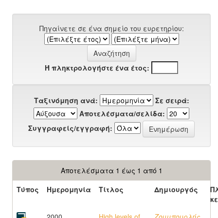
Πηγαίνετε σε ένα σημείο του ευρετηρίου:
Ή πληκτρολογήστε ένα έτος:
Ταξινόμηση ανά:
Σε σειρά:
Αποτελέσματα/σελίδα:
Συγγραφείς/εγγραφή:
Αποτελέσματα 1 έως 1 από 1
Τύπος
Ημερομηνία
Τίτλος
Δημιουργός
Π
κ
2000
High levels of
Ζουμπουρλής,