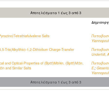
Αποτελέσματα 1 έως 3 από 3
Δημιουργ
Pyrazino)Tetrathiafulvalene Salts
Παπαβασι
Yiannopoulo
,4,5-Tris(Alkylthio)-1,2-Dithiolium Charge-Transfer
Παπαβασι
Underhill, A
ical and Optical-Properties of (Bpttf)Mbf4n, (Bpttf)Mi3n,
Παπαβασι
i3n and Similar Salts
E.
;
Geserich
Yiannopoulo
Αποτελέσματα 1 έως 3 από 3