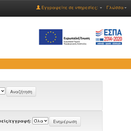
Εγγραφείτε σε υπηρεσίες:
Γλώσσα
είς/εγγραφή: