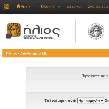
Αρχική
Πλοήγηση
Σχετικά
Συχνές ερω
Skip
navigation
Ήλιος - Αποθετήριο ΕΙΕ
Πηγαίνετε σε έ
Ταξινόμηση ανά:
Σε