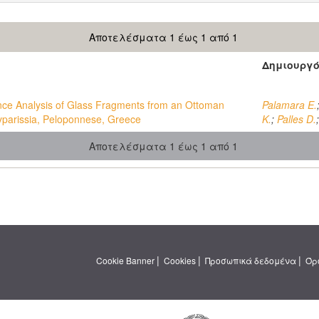
Αποτελέσματα 1 έως 1 από 1
Δημιουργ
ce Analysis of Glass Fragments from an Ottoman
Palamara E.
parissia, Peloponnese, Greece
K.
;
Palles D.
Αποτελέσματα 1 έως 1 από 1
|
|
|
Cookie Banner
Cookies
Προσωπικά δεδομένα
Όρ