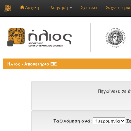
Αρχική
Πλοήγηση
Σχετικά
Συχνές ερω
Skip
navigation
Ήλιος - Αποθετήριο ΕΙΕ
Πηγαίνετε σε έ
Ταξινόμηση ανά:
Σε