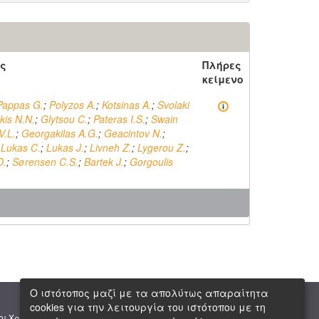
ς
Πλήρες
κείμενο
Pappas G.
;
Polyzos A.
;
Kotsinas A.
;
Svolaki
is N.N.
;
Glytsou C.
;
Pateras I.S.
;
Swain
V.L.
;
Georgakilas A.G.
;
Geacintov N.
;
;
Lukas C.
;
Lukas J.
;
Livneh Z.
;
Lygerou Z.
;
D.
;
Sørensen C.S.
;
Bartek J.
;
Gorgoulis
Ο ιστότοπος μαζί με τα απολύτως απαραίτητα
cookies για την λειτουργία του ιστότοπου με τη
|
|
οι Χρήσης
Πνευματική Ιδιοκτησία
Copyright © 2026 ΕΙΕ