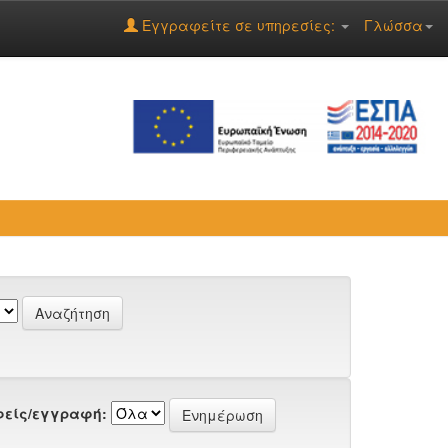
Εγγραφείτε σε υπηρεσίες:
Γλώσσα
είς/εγγραφή: