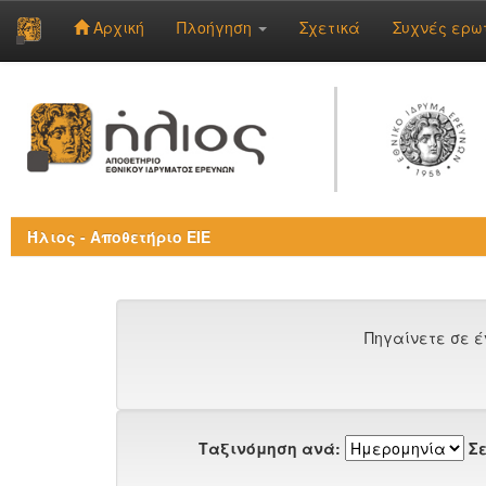
Αρχική
Πλοήγηση
Σχετικά
Συχνές ερω
Skip
navigation
Ήλιος - Αποθετήριο ΕΙΕ
Πηγαίνετε σε έ
Ταξινόμηση ανά:
Σε