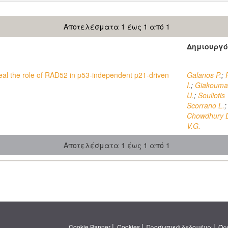
Αποτελέσματα 1 έως 1 από 1
Δημιουργό
eal the role of RAD52 in p53-independent p21-driven
Galanos P.
;
I.
;
Giakoumak
U.
;
Souliotis 
Scorrano L.
Chowdhury 
V.G.
Αποτελέσματα 1 έως 1 από 1
|
|
|
Cookie Banner
Cookies
Προσωπικά δεδομένα
Όρ