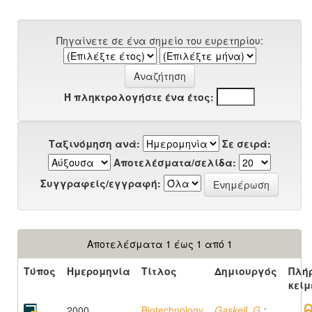
Πηγαίνετε σε ένα σημείο του ευρετηρίου:
Ή πληκτρολογήστε ένα έτος:
Ταξινόμηση ανά:
Σε σειρά:
Αποτελέσματα/σελίδα:
Συγγραφείς/εγγραφή:
Αποτελέσματα 1 έως 1 από 1
Τύπος
Ημερομηνία
Τίτλος
Δημιουργός
Πλή
κείμ
2000
Biotechnology
Gaskell, G.
;