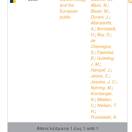
and the
Allum, N.
;
European
Bauer, M.
;
public
Durant, J.
;
Allansdottir,
A.
;
Bonfadelli,
H.
;
Boy, D.
;
de
Cheveigne,
S.
;
Fjaestad,
B.
;
Gutteling,
J. M.
;
Hampel, J.
;
Jelsoe, E.
;
Jesuino, J. C.
;
Kohring, M.
;
Kronberger,
N.
;
Midden,
C.
;
Nielsen, T.
H.
;
Przestalski, A.
Αποτελέσματα 1 έως 1 από 1