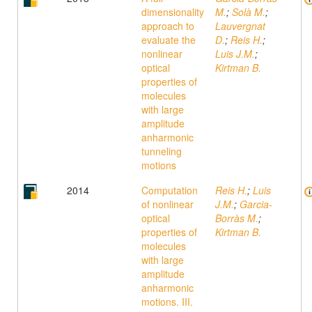
dimensionality
M.
;
Solà M.
;
approach to
Lauvergnat
evaluate the
D.
;
Reis H.
;
nonlinear
Luis J.M.
;
optical
Kirtman B.
properties of
molecules
with large
amplitude
anharmonic
tunneling
motions
2014
Computation
Reis H.
;
Luis
of nonlinear
J.M.
;
Garcia-
optical
Borràs M.
;
properties of
Kirtman B.
molecules
with large
amplitude
anharmonic
motions. III.