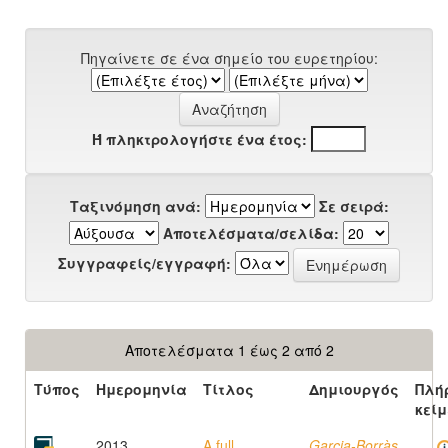
Πηγαίνετε σε ένα σημείο του ευρετηρίου:
Ή πληκτρολογήστε ένα έτος:
Ταξινόμηση ανά:
Σε σειρά:
Αποτελέσματα/σελίδα:
Συγγραφείς/εγγραφή:
Αποτελέσματα 1 έως 2 από 2
Τύπος
Ημερομηνία
Τίτλος
Δημιουργός
Πλή
κεί
2013
A full
Garcia-Borràs