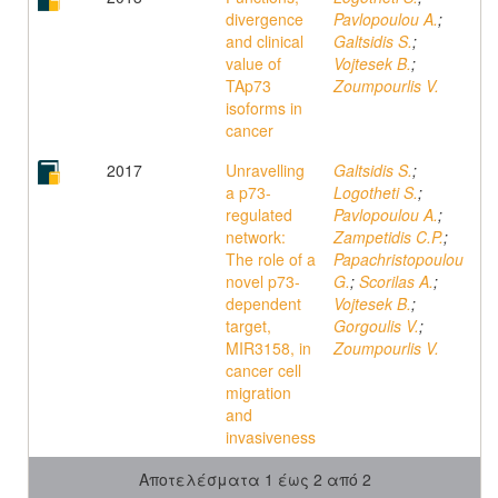
divergence
Pavlopoulou A.
;
and clinical
Galtsidis S.
;
value of
Vojtesek B.
;
TAp73
Zoumpourlis V.
isoforms in
cancer
2017
Unravelling
Galtsidis S.
;
a p73-
Logotheti S.
;
regulated
Pavlopoulou A.
;
network:
Zampetidis C.P.
;
The role of a
Papachristopoulou
novel p73-
G.
;
Scorilas A.
;
dependent
Vojtesek B.
;
target,
Gorgoulis V.
;
MIR3158, in
Zoumpourlis V.
cancer cell
migration
and
invasiveness
Αποτελέσματα 1 έως 2 από 2