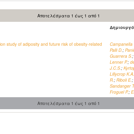
Αποτελέσματα 1 έως 1 από 1
Δημιουργό
n study of adiposity and future risk of obesity-related
Campanella 
Palli D.
;
Pani
Guarrera S.
Lenner P.
;
d
J.C.S.
;
Kyrto
Lillycrop K.A
R.
;
Riboli E.
Sandanger T
Froguel P.
;
El
Αποτελέσματα 1 έως 1 από 1