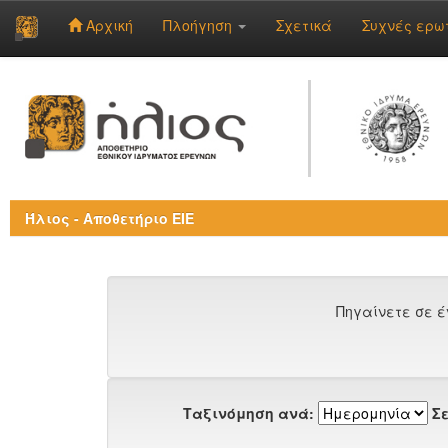
Αρχική
Πλοήγηση
Σχετικά
Συχνές ερω
Skip
navigation
Ήλιος - Αποθετήριο ΕΙΕ
Πηγαίνετε σε έ
Ταξινόμηση ανά:
Σε