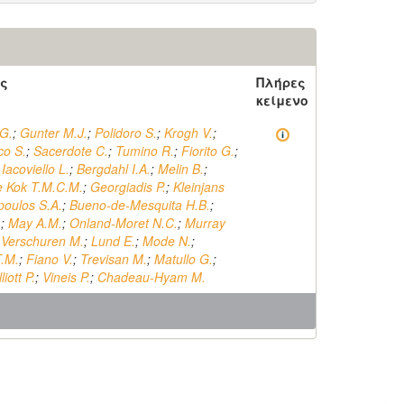
ς
Πλήρες
κείμενο
G.
;
Gunter M.J.
;
Polidoro S.
;
Krogh V.
;
co S.
;
Sacerdote C.
;
Tumino R.
;
Fiorito G.
;
;
Iacoviello L.
;
Bergdahl I.A.
;
Melin B.
;
e Kok T.M.C.M.
;
Georgiadis P.
;
Kleinjans
poulos S.A.
;
Bueno-de-Mesquita H.B.
;
.
;
May A.M.
;
Onland-Moret N.C.
;
Murray
;
Verschuren M.
;
Lund E.
;
Mode N.
;
.M.
;
Fiano V.
;
Trevisan M.
;
Matullo G.
;
liott P.
;
Vineis P.
;
Chadeau-Hyam M.