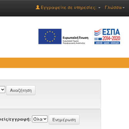
Εγγραφείτε σε υπηρεσίες:
Γλώσσα
είς/εγγραφή: