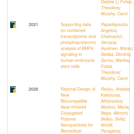
Debbie L
;
Fotsis,
Theodore
;
Murphy, Carol
2021
Supporting data
Papadopoulos,
on combined
Angelos
;
transcriptomic and
Chalmantzi,
phosphoproteomic
Varvara
;
analysis of BMP4
Hyvönen, Marko
;
signaling in
Stellas, Dimitris
;
human embryonic
Syrrou, Marika
;
stem cells
Fotsis,
Theodore
;
Murphy, Carol
2026
Rational Design of
Pavlou, Aristea
;
New
Katsouras,
Biocompatible
Athanasios
;
Near-Infrared
Markou, Maria
;
Conjugated
Nega, Alkmini
;
Polymer
Bellou, Sofia
;
Nanoparticles for
Koralli,
Biomedical
Panagiota
;