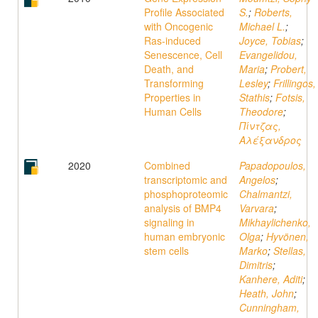
Profile Associated
S.
;
Roberts,
with Oncogenic
Michael L.
;
Ras-induced
Joyce, Tobias
;
Senescence, Cell
Evangelidou,
Death, and
Maria
;
Probert,
Transforming
Lesley
;
Frillingos,
Properties in
Stathis
;
Fotsis,
Human Cells
Theodore
;
Πίντζας,
Αλέξανδρος
2020
Combined
Papadopoulos,
transcriptomic and
Angelos
;
phosphoproteomic
Chalmantzi,
analysis of BMP4
Varvara
;
signaling in
Mikhaylichenko,
human embryonic
Olga
;
Hyvönen,
stem cells
Marko
;
Stellas,
Dimitris
;
Kanhere, Aditi
;
Heath, John
;
Cunningham,