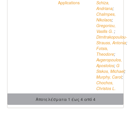
Applications
Schiza,
Andriana
;
Chalmpes,
Nikolaos
;
Gregoriou,
Vasilis G.
;
Dimitrakopoulou-
Strauss, Antonia
;
Fotsis,
Theodore
;
Avgeropoulos,
Apostolos
;
G
Siskos, Michael
;
Murphy, Carol
;
Chochos,
Christos L.
Αποτελέσματα 1 έως 4 από 4