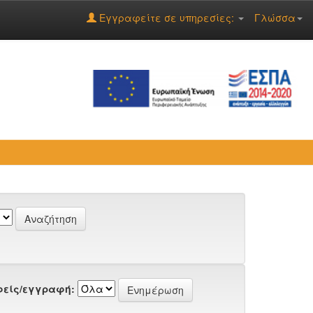
Εγγραφείτε σε υπηρεσίες:
Γλώσσα
είς/εγγραφή: