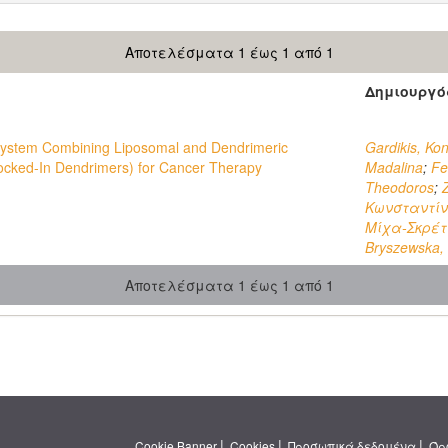
Αποτελέσματα 1 έως 1 από 1
Δημιουργό
ystem Combining Liposomal and Dendrimeric
Gardikis, Ko
ocked-In Dendrimers) for Cancer Therapy
Madalina
;
Fe
Theodoros
;
Κωνσταντίν
Μίχα-Σκρέτ
Bryszewska,
Αποτελέσματα 1 έως 1 από 1
|
|
|
Cookie Banner
Cookies
Προσωπικά δεδομένα
Όρ