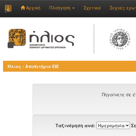
Αρχική
Πλοήγηση
Σχετικά
Συχνές ερω
Skip
navigation
Ήλιος - Αποθετήριο ΕΙΕ
Πηγαίνετε σε έ
Ταξινόμηση ανά:
Σε