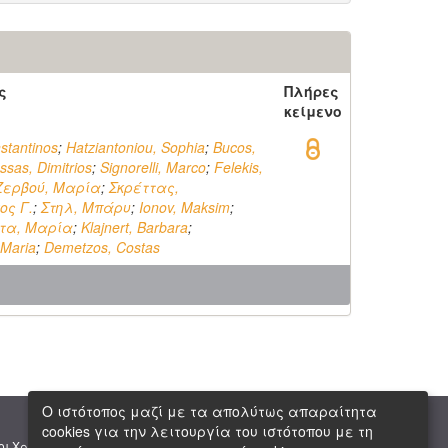
ς
Πλήρες
κείμενο
nstantinos
;
Hatziantoniou, Sophia
;
Bucos,
ssas, Dimitrios
;
Signorelli, Marco
;
Felekis,
Ζερβού, Μαρία
;
Σκρέττας,
ος Γ.
;
Στηλ, Μπάρυ
;
Ionov, Maksim
;
τα, Μαρία
;
Klajnert, Barbara
;
 Maria
;
Demetzos, Costas
Ο ιστότοπος μαζί με τα απολύτως απαραίτητα
cookies για την λειτουργία του ιστότοπου με τη
|
|
οι Χρήσης
Πνευματική Ιδιοκτησία
Copyright © 2026 ΕΙΕ