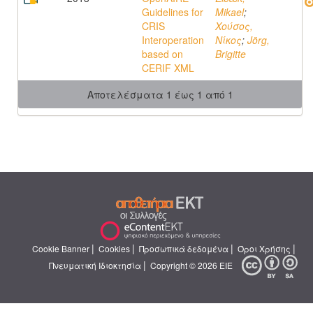
Guidelines for
Mikael
;
CRIS
Χούσος,
Interoperation
Νίκος
;
Jörg,
based on
Brigitte
CERIF XML
Αποτελέσματα 1 έως 1 από 1
|
|
|
|
Cookie Banner
Cookies
Προσωπικά δεδομένα
Όροι Χρήσης
|
Πνευματική Ιδιοκτησία
Copyright © 2026 ΕΙΕ