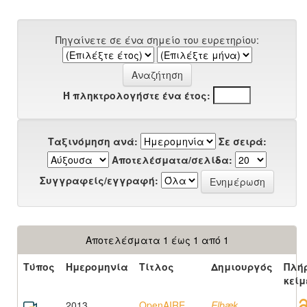
Πηγαίνετε σε ένα σημείο του ευρετηρίου:
Ή πληκτρολογήστε ένα έτος:
Ταξινόμηση ανά:
Σε σειρά:
Αποτελέσματα/σελίδα:
Συγγραφείς/εγγραφή:
Αποτελέσματα 1 έως 1 από 1
Τύπος
Ημερομηνία
Τίτλος
Δημιουργός
Πλή
κείμ
2013
OpenAIRE
Elbæk,