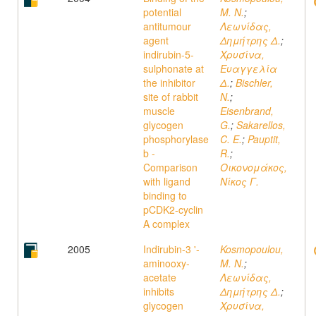
potential
M. N.
;
antitumour
Λεωνίδας,
agent
Δημήτρης Δ.
;
indirubin-5-
Χρυσίνα,
sulphonate at
Ευαγγελία
the inhibitor
Δ.
;
Bischler,
site of rabbit
N.
;
muscle
Eisenbrand,
glycogen
G.
;
Sakarellos,
phosphorylase
C. E.
;
Pauptit,
b -
R.
;
Comparison
Οικονομάκος,
with ligand
Νίκος Γ.
binding to
pCDK2-cyclin
A complex
2005
Indirubin-3 '-
Kosmopoulou,
aminooxy-
M. N.
;
acetate
Λεωνίδας,
inhibits
Δημήτρης Δ.
;
glycogen
Χρυσίνα,