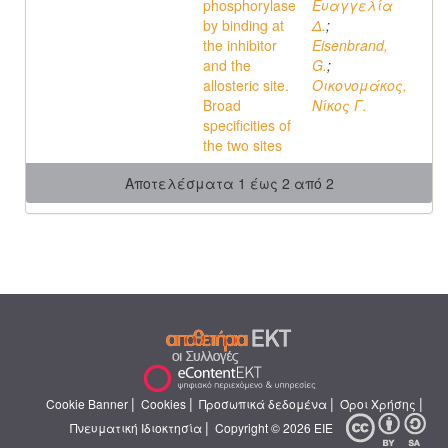
phosphorylase
Ευαγγελία
by binding at
Δ.
;
the inhibitor
Eisenbrand,
and the
G.
;
allosteric site.
Οικονομάκος,
Broad
Νίκος Γ.
specificities of
the two sites
Αποτελέσματα 1 έως 2 από 2
|
|
|
|
Cookie Banner
Cookies
Προσωπικά δεδομένα
Όροι Χρήσης
|
Πνευματική Ιδιοκτησία
Copyright © 2026 ΕΙΕ