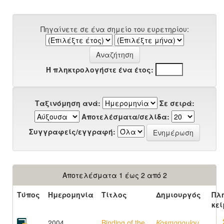
Πηγαίνετε σε ένα σημείο του ευρετηρίου:
Ή πληκτρολογήστε ένα έτος:
Ταξινόμηση ανά:
Σε σειρά:
Αποτελέσματα/σελίδα:
Συγγραφείς/εγγραφή:
Αποτελέσματα 1 έως 2 από 2
Τύπος
Ημερομηνία
Τίτλος
Δημιουργός
Πλ
κεί
2004
Binding of the
Kosmopoulou,