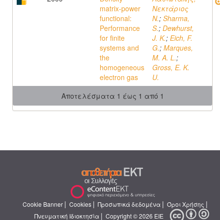
matrix-power
Νεκτάριος
functional:
N.
;
Sharma,
Performance
S.
;
Dewhurst,
for finite
J. K.
;
Eich, F.
systems and
G.
;
Marques,
the
M. A. L.
;
homogeneous
Gross, E. K.
electron gas
U.
Αποτελέσματα 1 έως 1 από 1
|
|
|
|
Cookie Banner
Cookies
Προσωπικά δεδομένα
Όροι Χρήσης
|
Πνευματική Ιδιοκτησία
Copyright © 2026 ΕΙΕ