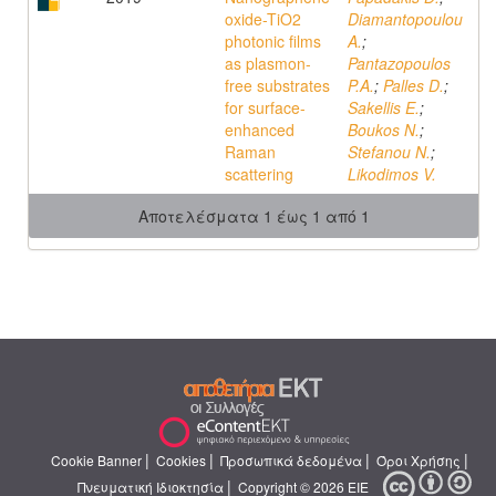
oxide-TiO2
Diamantopoulou
photonic films
A.
;
as plasmon-
Pantazopoulos
free substrates
P.A.
;
Palles D.
;
for surface-
Sakellis E.
;
enhanced
Boukos N.
;
Raman
Stefanou N.
;
scattering
Likodimos V.
Αποτελέσματα 1 έως 1 από 1
|
|
|
|
Cookie Banner
Cookies
Προσωπικά δεδομένα
Όροι Χρήσης
|
Πνευματική Ιδιοκτησία
Copyright © 2026 ΕΙΕ