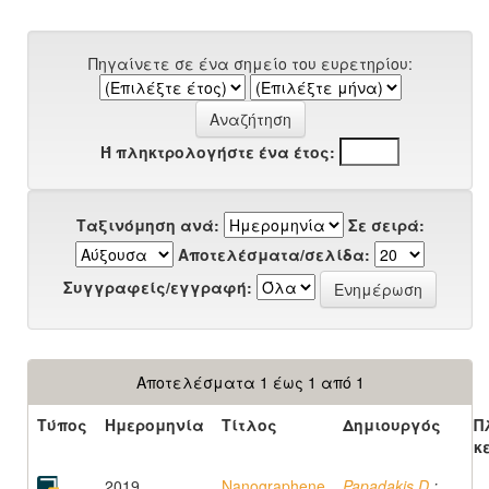
Πηγαίνετε σε ένα σημείο του ευρετηρίου:
Ή πληκτρολογήστε ένα έτος:
Ταξινόμηση ανά:
Σε σειρά:
Αποτελέσματα/σελίδα:
Συγγραφείς/εγγραφή:
Αποτελέσματα 1 έως 1 από 1
Τύπος
Ημερομηνία
Τίτλος
Δημιουργός
Π
κ
2019
Nanographene
Papadakis D.
;