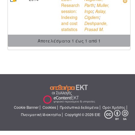
Research
Parth
;
Muller,
session:
Ingo
;
Aslay,
Indexing
Cigdem
;
and cost
Deshpande,
statistics
Prasad M.
Αποτελέσματα 1 έως 1 από 1
|
|
|
|
Cookie Banner
Cookies
Προσωπικά δεδομένα
Όροι Χρήσης
|
Πνευματική Ιδιοκτησία
Copyright © 2026 ΕΙΕ