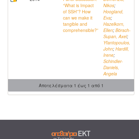
“What is Impact
Nikos
;
of SSH”? How
Hoogland,
can we make it
Eva
;
tangible and
Hazelkorn,
comprehensible?”
Ellen
;
Börsch-
Supan, Axel
;
Yfantopoulos,
John
;
Hardill,
Irene
;
Schindler-
Daniels,
Angela
Αποτελέσματα 1 έως 1 από 1