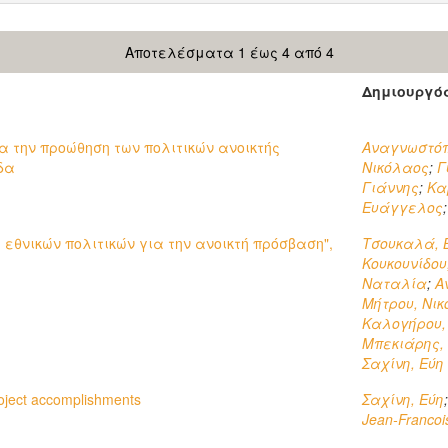
Αποτελέσματα 1 έως 4 από 4
Δημιουργό
α την προώθηση των πολιτικών ανοικτής
Αναγνωστόπ
δα
Νικόλαος
;
Γ
Γιάννης
;
Κα
Ευάγγελος
θνικών πολιτικών για την ανοικτή πρόσβαση",
Τσουκαλά, 
Κουκουνίδου
Ναταλία
;
Α
Μήτρου, Νι
Καλογήρου,
Μπεκιάρης,
Σαχίνη, Εύη
oject accomplishments
Σαχίνη, Εύη
Jean-Francoi