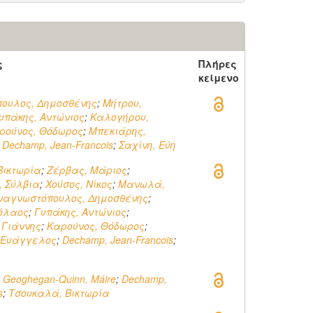
ς
Πλήρες
κείμενο
ουλος, Δημοσθένης
;
Μήτρου,
υπάκης, Αντώνιος
;
Καλογήρου,
ρούνος, Θόδωρος
;
Μπεκιάρης,
;
Dechamp, Jean-Francois
;
Σαχίνη, Εύη
Βικτωρία
;
Ζέρβας, Μάριος
;
, Σύλβια
;
Χούσος, Νίκος
;
Μανωλά,
ναγνωστόπουλος, Δημοσθένης
;
κόλαος
;
Γυπάκης, Αντώνιος
;
 Γιάννης
;
Καρούνος, Θόδωρος
;
 Ευάγγελος
;
Dechamp, Jean-Francois
;
;
Geoghegan-Quinn, Máire
;
Dechamp,
s
;
Τσουκαλά, Βικτωρία