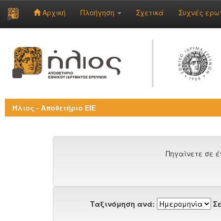
Αρχική
Πλοήγηση
Σχετικά
Συχνές ερω
Skip
navigation
Ήλιος - Αποθετήριο ΕΙΕ
Πηγαίνετε σε έ
Ταξινόμηση ανά:
Σε