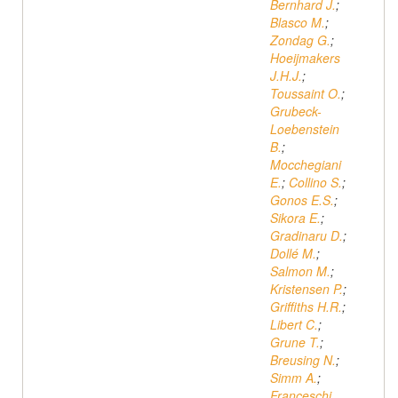
Bernhard J.
;
Blasco M.
;
Zondag G.
;
Hoeijmakers
J.H.J.
;
Toussaint O.
;
Grubeck-
Loebenstein
B.
;
Mocchegiani
E.
;
Collino S.
;
Gonos E.S.
;
Sikora E.
;
Gradinaru D.
;
Dollé M.
;
Salmon M.
;
Kristensen P.
;
Griffiths H.R.
;
Libert C.
;
Grune T.
;
Breusing N.
;
Simm A.
;
Franceschi