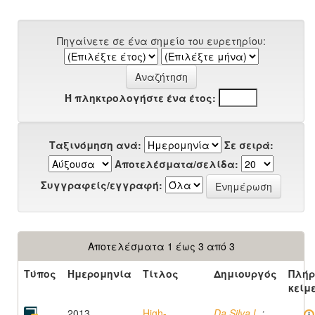
Πηγαίνετε σε ένα σημείο του ευρετηρίου:
Ή πληκτρολογήστε ένα έτος:
Ταξινόμηση ανά:
Σε σειρά:
Αποτελέσματα/σελίδα:
Συγγραφείς/εγγραφή:
Αποτελέσματα 1 έως 3 από 3
Τύπος
Ημερομηνία
Τίτλος
Δημιουργός
Πλήρ
κείμ
2013
High-
Da Silva L.
;