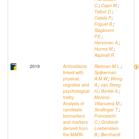
C.
;
Capri M.
;
Talbot D.
;
Caiafa P.
;
Friguet B.
;
Slagboom
P.E.
;
Hervonen A.
;
Hurme M.
;
Aspinall R.
2019
Antioxidants
Rietman M.L.
;
linked with
Spijkerman
physical,
A.M.W.
;
Wong
cognitive and
A.
;
van Steeg
psychological
H.
;
Bürkle A.
;
frailty:
Moreno-
Analysis of
Villanueva M.
;
candidate
Sindlinger T.
;
biomarkers
Franceschi
and markers
C.
;
Grubeck-
derived from
Loebenstein
the MARK-
B.
;
Bernhardt