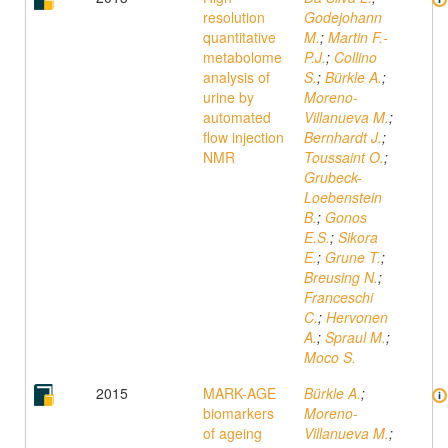
resolution
Godejohann
quantitative
M.
;
Martin F.-
metabolome
P.J.
;
Collino
analysis of
S.
;
Bürkle A.
;
urine by
Moreno-
automated
Villanueva M.
;
flow injection
Bernhardt J.
;
NMR
Toussaint O.
;
Grubeck-
Loebenstein
B.
;
Gonos
E.S.
;
Sikora
E.
;
Grune T.
;
Breusing N.
;
Franceschi
C.
;
Hervonen
A.
;
Spraul M.
;
Moco S.
2015
MARK-AGE
Bürkle A.
;
biomarkers
Moreno-
of ageing
Villanueva M.
;