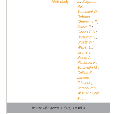
AGE study
J.
;
Slagboom
P.E.
;
Toussaint O.
;
Debacq-
Chainiaux F.
;
Sikora E.
;
Gonos E.S.
;
Breusing N.
;
Stuetz W.
;
Weber D.
;
Grune T.
;
Basso A.
;
Piacenza F.
;
Malavolta M.
;
Collino S.
;
Jansen
E.H.J.M.
;
Verschuren
W.M.M.
;
Dollé
M.E.T.
Αποτελέσματα 1 έως 3 από 3