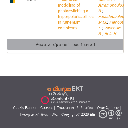
modelling of
Avramopoulos
photoswitching of
A.
;
hyperpolarisabilities
Papadopoulos
in ruthenium
M.G.
;
Pierloot
complexes
K.
;
Vancoillie
S.
;
Reis H.
Αποτελέσματα 1 έως 1 από 1
|
|
|
|
Cookie Banner
Cookies
Προσωπικά δεδομένα
Όροι Χρήσης
|
Πνευματική Ιδιοκτησία
Copyright © 2026 ΕΙΕ