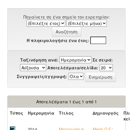
Πηγαίνετε σε ένα σημείο του ευρετηρίου:
Ή πληκτρολογήστε ένα έτος:
Ταξινόμηση ανά:
Σε σειρά:
Αποτελέσματα/σελίδα:
Συγγραφείς/εγγραφή:
Αποτελέσματα 1 έως 1 από 1
Τύπος
Ημερομηνία
Τίτλος
Δημιουργός
Πλ
κε
2014
Micronuclei in
Merlo D.F.
;