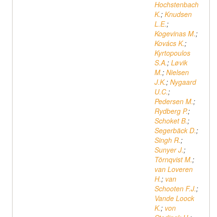
Hochstenbach
K.
;
Knudsen
L.E.
;
Kogevinas M.
;
Kovács K.
;
Kyrtopoulos
S.A.
;
Løvik
M.
;
Nielsen
J.K.
;
Nygaard
U.C.
;
Pedersen M.
;
Rydberg P.
;
Schoket B.
;
Segerbäck D.
;
Singh R.
;
Sunyer J.
;
Törnqvist M.
;
van Loveren
H.
;
van
Schooten F.J.
;
Vande Loock
K.
;
von