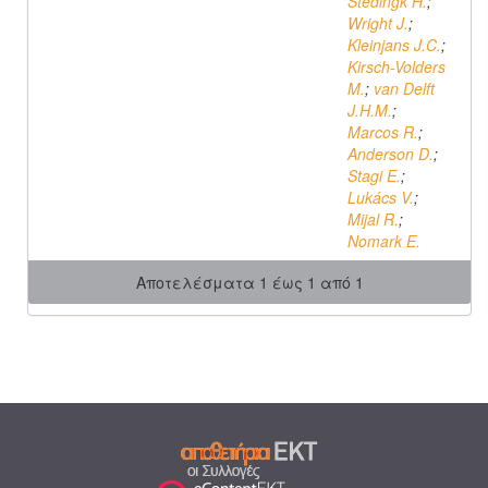
Stedingk H.
;
Wright J.
;
Kleinjans J.C.
;
Kirsch-Volders
M.
;
van Delft
J.H.M.
;
Marcos R.
;
Anderson D.
;
Stagi E.
;
Lukács V.
;
Mijal R.
;
Nomark E.
Αποτελέσματα 1 έως 1 από 1