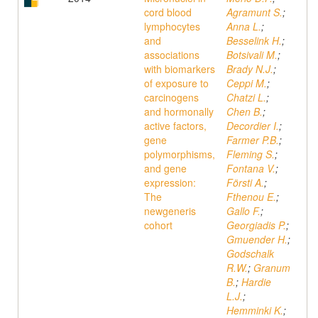
cord blood
Agramunt S.
;
lymphocytes
Anna L.
;
and
Besselink H.
;
associations
Botsivali M.
;
with biomarkers
Brady N.J.
;
of exposure to
Ceppi M.
;
carcinogens
Chatzi L.
;
and hormonally
Chen B.
;
active factors,
Decordier I.
;
gene
Farmer P.B.
;
polymorphisms,
Fleming S.
;
and gene
Fontana V.
;
expression:
Försti A.
;
The
Fthenou E.
;
newgeneris
Gallo F.
;
cohort
Georgiadis P.
;
Gmuender H.
;
Godschalk
R.W.
;
Granum
B.
;
Hardie
L.J.
;
Hemminki K.
;