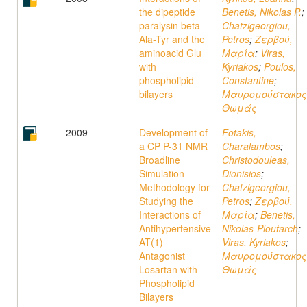
the dipeptide
Benetis, Nikolas P.
;
paralysin beta-
Chatzigeorgiou,
Ala-Tyr and the
Petros
;
Ζερβού,
aminoacid Glu
Μαρία
;
Viras,
with
Kyriakos
;
Poulos,
phospholipid
Constantine
;
bilayers
Μαυρομούστακος
Θωμάς
2009
Development of
Fotakis,
a CP P-31 NMR
Charalambos
;
Broadline
Christodouleas,
Simulation
Dionisios
;
Methodology for
Chatzigeorgiou,
Studying the
Petros
;
Ζερβού,
Interactions of
Μαρία
;
Benetis,
Antihypertensive
Nikolas-Ploutarch
;
AT(1)
Viras, Kyriakos
;
Antagonist
Μαυρομούστακος
Losartan with
Θωμάς
Phospholipid
Bilayers