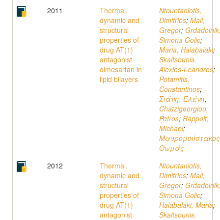
2011
Thermal,
Ntountaniotis,
dynamic and
Dimitrios
;
Mali,
structural
Gregor
;
Grdadolnik
properties of
Simona Golic
;
drug AT(1)
Maria, Halabalaki
;
antagonist
Skaltsounis,
olmesartan in
Alexios-Leandros
;
lipid bilayers
Potamitis,
Constantinos
;
Σιάπη, Ελένη
;
Chatzigeorgiou,
Petros
;
Rappolt,
Michael
;
Μαυρομούστακος
Θωμάς
2012
Thermal,
Ntountaniotis,
dynamic and
Dimitrios
;
Mali,
structural
Gregor
;
Grdadolnik
properties of
Simona Golic
;
drug AT(1)
Halabalaki, Maria
;
antagonist
Skaltsounis,