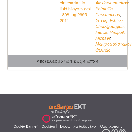
olmesartan in
Alexios-Leandros
;
lipid bilayers (vol
Potamitis,
1808, pg 2995,
Constantinos
;
2011)
Σιάπη, Ελένη
;
Chatzigeorgiou,
Petros
;
Rappolt,
Michael
;
Μαυρομούστακος
Θωμάς
Αποτελέσματα 1 έως 4 από 4
|
|
|
|
Cookie Banner
Cookies
Προσωπικά δεδομένα
Όροι Χρήσης