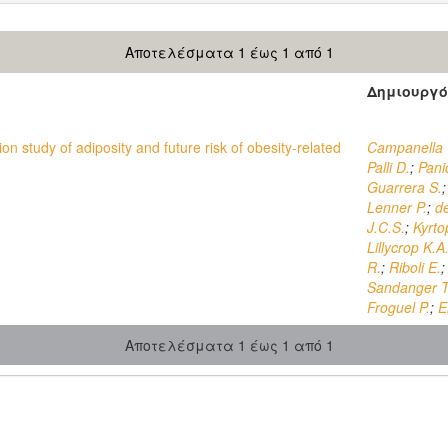
Αποτελέσματα 1 έως 1 από 1
Δημιουργό
n study of adiposity and future risk of obesity-related
Campanella 
Palli D.
;
Pani
Guarrera S.
Lenner P.
;
d
J.C.S.
;
Kyrto
Lillycrop K.A
R.
;
Riboli E.
Sandanger T
Froguel P.
;
El
Αποτελέσματα 1 έως 1 από 1