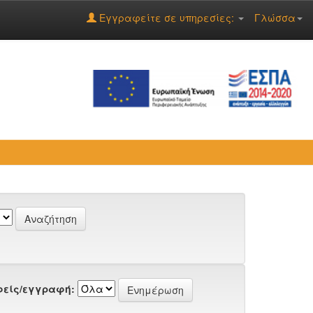
Εγγραφείτε σε υπηρεσίες:
Γλώσσα
είς/εγγραφή: