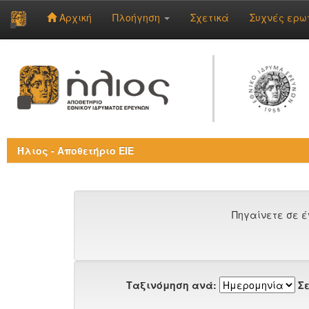
Αρχική
Πλοήγηση
Σχετικά
Συχνές ερω
Skip
navigation
Ήλιος - Αποθετήριο ΕΙΕ
Πηγαίνετε σε έ
Ταξινόμηση ανά:
Σε