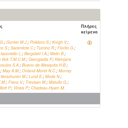
ς
Πλήρες
κείμενο
G.
;
Gunter M.J.
;
Polidoro S.
;
Krogh V.
;
co S.
;
Sacerdote C.
;
Tumino R.
;
Fiorito G.
;
;
Iacoviello L.
;
Bergdahl I.A.
;
Melin B.
;
e Kok T.M.C.M.
;
Georgiadis P.
;
Kleinjans
poulos S.A.
;
Bueno-de-Mesquita H.B.
;
.
;
May A.M.
;
Onland-Moret N.C.
;
Murray
;
Verschuren M.
;
Lund E.
;
Mode N.
;
.M.
;
Fiano V.
;
Trevisan M.
;
Matullo G.
;
liott P.
;
Vineis P.
;
Chadeau-Hyam M.