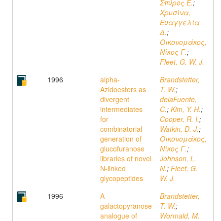
Σπύρος Ε.
;
Χρυσίνα,
Ευαγγελία
Δ.
;
Οικονομάκος,
Νίκος Γ.
;
Fleet, G. W. J.
1996
alpha-
Brandstetter,
Azidoesters as
T. W.
;
divergent
delaFuente,
intermediates
C.
;
Kim, Y. H.
;
for
Cooper, R. I.
;
combinatorial
Watkin, D. J.
;
generation of
Οικονομάκος,
glucofuranose
Νίκος Γ.
;
libraries of novel
Johnson, L.
N-linked
N.
;
Fleet, G.
glycopeptides
W. J.
1996
A
Brandstetter,
galactopyranose
T. W.
;
analogue of
Wormald, M.