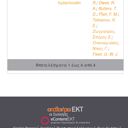
hydantocidin
R.
;
Dwek, R.
A.
;
Butters, T.
D.
;
Platt, F. M.
;
Tsitsanou, K.
E.
;
Ζωγράφος,
Σπύρος Ε.
;
Οικονομάκος,
Νίκος Γ.
;
Fleet, G. W. J.
Αποτελέσματα 1 έως 4 από 4
|
|
|
|
Cookie Banner
Cookies
Προσωπικά δεδομένα
Όροι Χρήσης